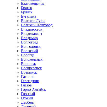
Благовещенск
Братск
Брянск
Бугульма
Великие Луки
Великий Новгород
Владивосток
Владикавказ
Владимир
Волгоград
Волгодонск
Волжский
Вологда
Волоколамск
Воронеж
Воскресенск
Воткинск
Гатчина
Геленджик
Глазов
Горно-Алтайск
Грозный
Губкин
Дербент
Джанкой