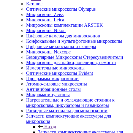
Каталог
Оптические микроскопы Olympus
Микроскопы Zeiss
Микроскопы Leica
Микроскопы комплектации ARSTEK
Микроскопы Nikon
Цифровые камеры для микроскопов
Конфокальные и мультифотонные микроскопы
Цифровые микроскопы и сканеры
Микроскопы Nexcope
Безокулярные Микроскопы Стереоувеличители
Микроскопы для пайки, ювелиров, ремонта
Измерительные микроскопы
Оптические микроскопы Evident
Программы микроскопии
Атомно-силовые микроскопы
Антивибрационные столы
Микроманипуляторы
Нагревательные и охлаждающие столики к
микроскопам, инкубаторы и газмиксеры
Расходные материалы для микроскопии
Запчасти комплектующие аксессуары для
микроскопа
Назад
Запчасти комплектующие аксессуары для