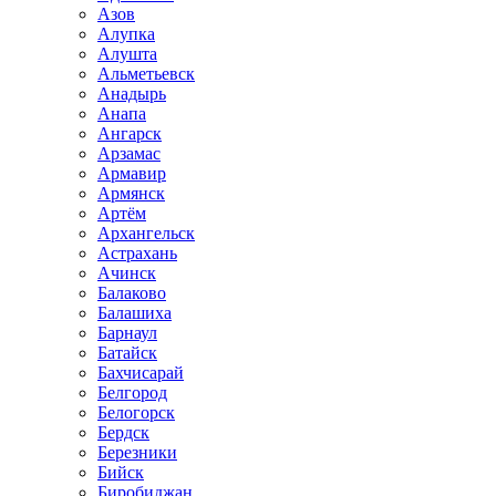
Азов
Алупка
Алушта
Альметьевск
Анадырь
Анапа
Ангарск
Арзамас
Армавир
Армянск
Артём
Архангельск
Астрахань
Ачинск
Балаково
Балашиха
Барнаул
Батайск
Бахчисарай
Белгород
Белогорск
Бердск
Березники
Бийск
Биробиджан