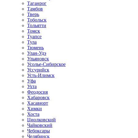
Таганрог
Тамбов
Тверь
Тобольск
Тольятти
Томск
Туапсе
Тула
Тюмень
Улан-Удэ
Ульяновск
Усолье-Сибирское
Уссурийск
Усть-Илимск
Уфа
Ухта
Феодосия
Хабаровск
Хасавюрт
Химки
Хоста
Циолковский
Чайковский
Чебоксары
Челябинск