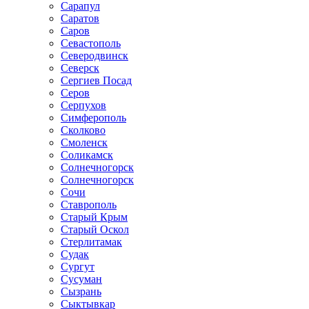
Сарапул
Саратов
Саров
Севастополь
Северодвинск
Северск
Сергиев Посад
Серов
Серпухов
Симферополь
Сколково
Смоленск
Соликамск
Солнечногорск
Солнечногорск
Сочи
Ставрополь
Старый Крым
Старый Оскол
Стерлитамак
Судак
Сургут
Сусуман
Сызрань
Сыктывкар