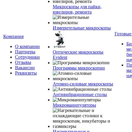
Микроскопы для пайки,
ювелиров, ремонта
Измерительные микроскопы
Готовые
Компания
Би
О компании
ме
Партнеры
Оптические микроскопы
би
Сотрудники
Evident
на
Отзывы
Пр
Вакансии
Программы микроскопии
ма
Реквизиты
на
Атомно-силовые микроскопы
Антивибрационные столы
Микроманипуляторы
Нагревательные и