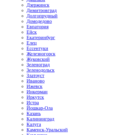
Дзержинск
Димитровград
Долгопрудный
Домодедово
Евпатория
Ейск
Екатеринбург
Елец
Ессентуки
Железногорск
Жуковский
Зеленоград
Зеленодольск
Златоуст
Иваново
Ижевск
Инкерман
Иркутск
Истра
Йошкар-Ола
Казань
Калининград
Калуга
Каменск-Уральский