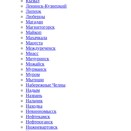
Кызыл
Ленинск-Кузнецкий
Липецк
Люберцы
Магадан
Магнитогорск
Майкоп
Махачкала
Мацеста
Междуреченск
Миасс
Мичуринск
Можайск
Мурманск
Муром
Мытищи
Набережные Челны
Надым
Назрань
Нальчик
Находка
Невинномысск
Нефтекамск
Нефтеюганск
Нижневартовск