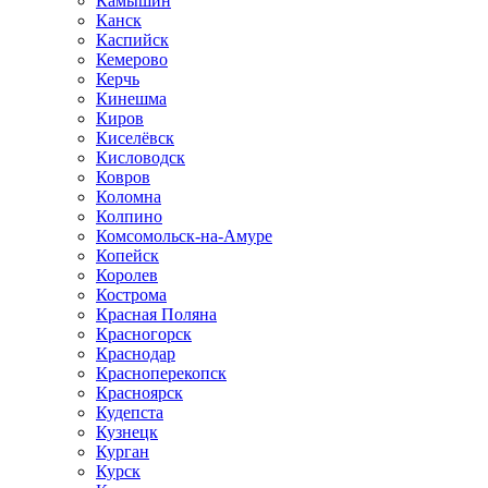
Камышин
Канск
Каспийск
Кемерово
Керчь
Кинешма
Киров
Киселёвск
Кисловодск
Ковров
Коломна
Колпино
Комсомольск-на-Амуре
Копейск
Королев
Кострома
Красная Поляна
Красногорск
Краснодар
Красноперекопск
Красноярск
Кудепста
Кузнецк
Курган
Курск