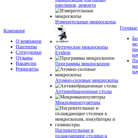
ювелиров, ремонта
Измерительные микроскопы
Готовые
Компания
Би
О компании
ме
Партнеры
Оптические микроскопы
би
Сотрудники
Evident
на
Отзывы
Пр
Вакансии
Программы микроскопии
ма
Реквизиты
на
Атомно-силовые микроскопы
Антивибрационные столы
Микроманипуляторы
Нагревательные и
охлаждающие столики к