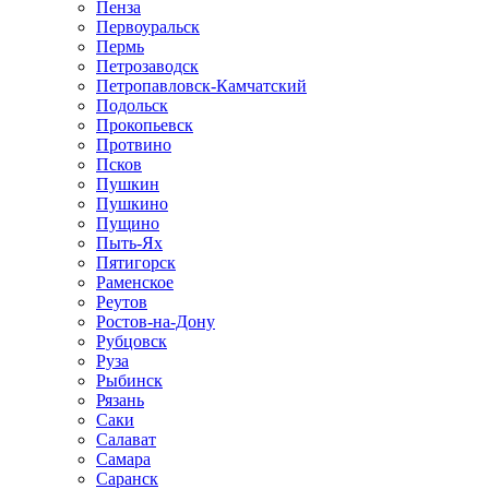
Пенза
Первоуральск
Пермь
Петрозаводск
Петропавловск-Камчатский
Подольск
Прокопьевск
Протвино
Псков
Пушкин
Пушкино
Пущино
Пыть-Ях
Пятигорск
Раменское
Реутов
Ростов-на-Дону
Рубцовск
Руза
Рыбинск
Рязань
Саки
Салават
Самара
Саранск