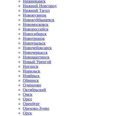
Нижнекамск
Нижний Новгород
Нижний Тагил
Новокузнецк
Новокуйбышевск
Новомосковск
Новороссийск
Новосибирск
Новотроицк
Новоуральск
Новочебоксарск
Новочеркасск
Новошахтинск
Новый Уренгой
Ногинск
Норильск
Ноябрьск
Обнинск
Одинцово
Октябрьский
Омск
Орел
Оренбург
Орехово-Зуево
Орск