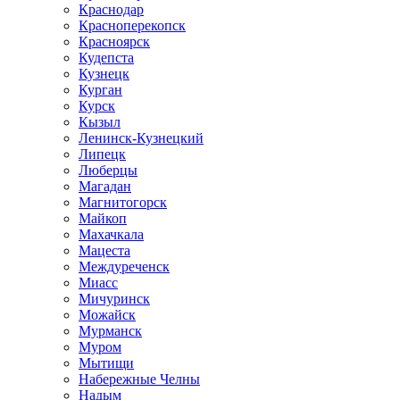
Краснодар
Красноперекопск
Красноярск
Кудепста
Кузнецк
Курган
Курск
Кызыл
Ленинск-Кузнецкий
Липецк
Люберцы
Магадан
Магнитогорск
Майкоп
Махачкала
Мацеста
Междуреченск
Миасс
Мичуринск
Можайск
Мурманск
Муром
Мытищи
Набережные Челны
Надым