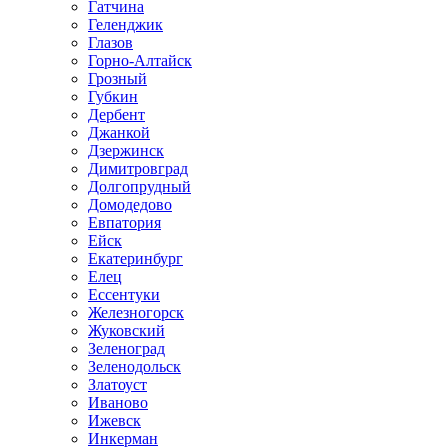
Гатчина
Геленджик
Глазов
Горно-Алтайск
Грозный
Губкин
Дербент
Джанкой
Дзержинск
Димитровград
Долгопрудный
Домодедово
Евпатория
Ейск
Екатеринбург
Елец
Ессентуки
Железногорск
Жуковский
Зеленоград
Зеленодольск
Златоуст
Иваново
Ижевск
Инкерман