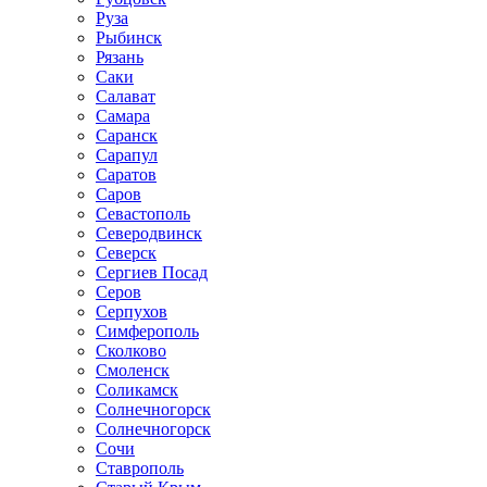
Руза
Рыбинск
Рязань
Саки
Салават
Самара
Саранск
Сарапул
Саратов
Саров
Севастополь
Северодвинск
Северск
Сергиев Посад
Серов
Серпухов
Симферополь
Сколково
Смоленск
Соликамск
Солнечногорск
Солнечногорск
Сочи
Ставрополь