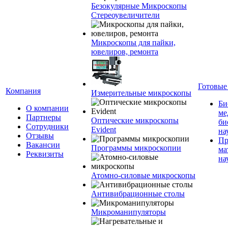
Безокулярные Микроскопы
Стереоувеличители
Микроскопы для пайки,
ювелиров, ремонта
Готовые
Компания
Измерительные микроскопы
Би
О компании
ме
Партнеры
Оптические микроскопы
би
Сотрудники
Evident
на
Отзывы
Пр
Вакансии
Программы микроскопии
ма
Реквизиты
на
Атомно-силовые микроскопы
Антивибрационные столы
Микроманипуляторы