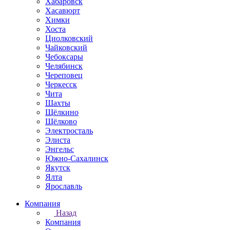
Хабаровск
Хасавюрт
Химки
Хоста
Циолковский
Чайковский
Чебоксары
Челябинск
Череповец
Черкесск
Чита
Шахты
Щёлкино
Щёлково
Электросталь
Элиста
Энгельс
Южно-Сахалинск
Якутск
Ялта
Ярославль
Компания
Назад
Компания