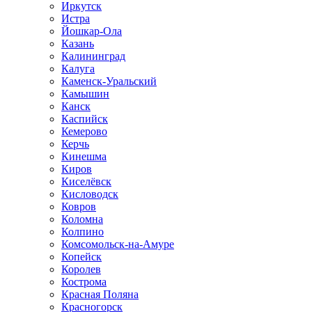
Иркутск
Истра
Йошкар-Ола
Казань
Калининград
Калуга
Каменск-Уральский
Камышин
Канск
Каспийск
Кемерово
Керчь
Кинешма
Киров
Киселёвск
Кисловодск
Ковров
Коломна
Колпино
Комсомольск-на-Амуре
Копейск
Королев
Кострома
Красная Поляна
Красногорск