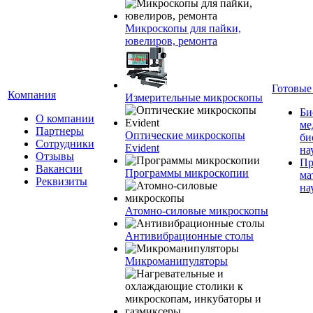
Микроскопы для пайки,
ювелиров, ремонта
Готовые
Компания
Измерительные микроскопы
Би
О компании
ме
Партнеры
Оптические микроскопы
би
Сотрудники
Evident
на
Отзывы
Пр
Вакансии
Программы микроскопии
ма
Реквизиты
на
Атомно-силовые микроскопы
Антивибрационные столы
Микроманипуляторы