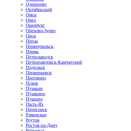
Одинцово
Октябрьский
Омск
Орел
Оренбург
Орехово-Зуево
Орск
Пенза
Первоуральск
Пермь
Петрозаводск
Петропавловск-Камчатский
Подольск
Прокопьевск
Протвино
Псков
Пушкин
Пушкино
Пущино
Пыть-Ях
Пятигорск
Раменское
Реутов
Ростов-на-Дону
Рубцовск