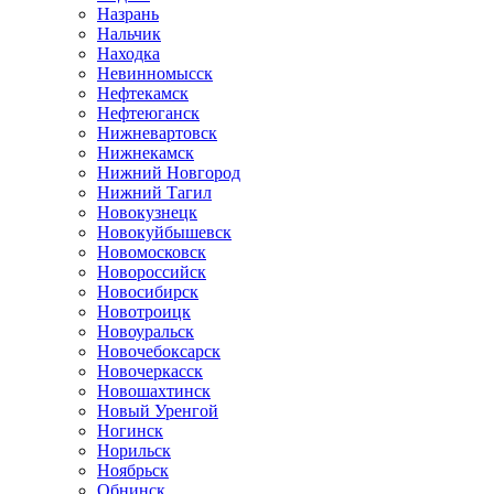
Назрань
Нальчик
Находка
Невинномысск
Нефтекамск
Нефтеюганск
Нижневартовск
Нижнекамск
Нижний Новгород
Нижний Тагил
Новокузнецк
Новокуйбышевск
Новомосковск
Новороссийск
Новосибирск
Новотроицк
Новоуральск
Новочебоксарск
Новочеркасск
Новошахтинск
Новый Уренгой
Ногинск
Норильск
Ноябрьск
Обнинск