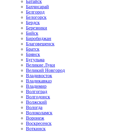
Батайск
Бахчисарай
Белгород
Белогорск
Бердск
Березники
Бийск
Биробиджан
Благовещенск
Братск
Брянск
Бугульма
Великие Луки
Великий Новгород
Владивосток
Владикавказ
Владимир
Волгоград
Волгодонск
Волжский
Вологда
Волоколамск
Воронеж
Воскресенск
Воткинск