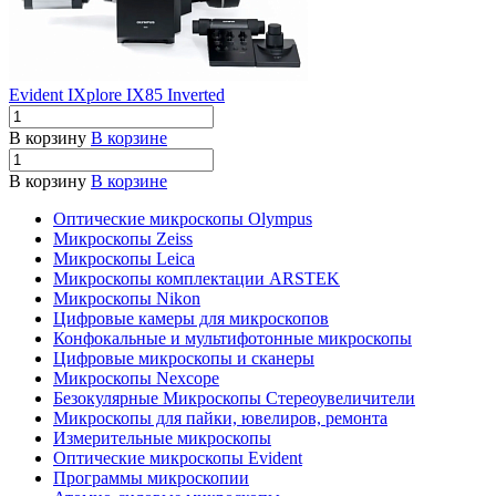
Evident IXplore IX85 Inverted
В корзину
В корзине
В корзину
В корзине
Оптические микроскопы Olympus
Микроскопы Zeiss
Микроскопы Leica
Микроскопы комплектации ARSTEK
Микроскопы Nikon
Цифровые камеры для микроскопов
Конфокальные и мультифотонные микроскопы
Цифровые микроскопы и сканеры
Микроскопы Nexcope
Безокулярные Микроскопы Стереоувеличители
Микроскопы для пайки, ювелиров, ремонта
Измерительные микроскопы
Оптические микроскопы Evident
Программы микроскопии