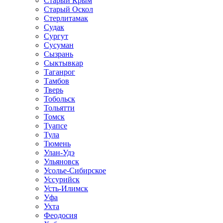
Старый Крым
Старый Оскол
Стерлитамак
Судак
Сургут
Сусуман
Сызрань
Сыктывкар
Таганрог
Тамбов
Тверь
Тобольск
Тольятти
Томск
Туапсе
Тула
Тюмень
Улан-Удэ
Ульяновск
Усолье-Сибирское
Уссурийск
Усть-Илимск
Уфа
Ухта
Феодосия