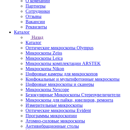
О компании
Партнеры
Сотрудники
Отзывы
Вакансии
Реквизиты
Каталог
Назад
Каталог
Оптические микроскопы Olympus
Микроскопы Zeiss
Микроскопы Leica
Микроскопы комплектации ARSTEK
Микроскопы Nikon
Цифровые камеры для микроскопов
Конфокальные и мультифотонные микроскопы
Цифровые микроскопы и сканеры
Микроскопы Nexcope
Безокулярные Микроскопы Стереоувеличители
Микроскопы для пайки, ювелиров, ремонта
Измерительные микроскопы
Оптические микроскопы Evident
Программы микроскопии
Атомно-силовые микроскопы
Антивибрационные столы