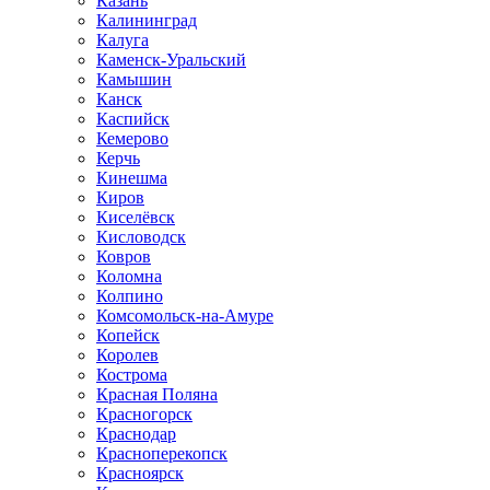
Казань
Калининград
Калуга
Каменск-Уральский
Камышин
Канск
Каспийск
Кемерово
Керчь
Кинешма
Киров
Киселёвск
Кисловодск
Ковров
Коломна
Колпино
Комсомольск-на-Амуре
Копейск
Королев
Кострома
Красная Поляна
Красногорск
Краснодар
Красноперекопск
Красноярск