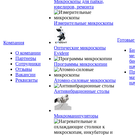
Микроскопы для пайки,
ювелиров, ремонта
Измерительные микроскопы
Готовые
Компания
Оптические микроскопы
Би
О компании
Evident
ме
Партнеры
би
Сотрудники
Программы микроскопии
на
Отзывы
Пр
Вакансии
ма
Реквизиты
Атомно-силовые микроскопы
на
Антивибрационные столы
Микроманипуляторы