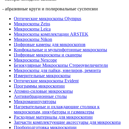
- абразивные круги и полировальные суспензии
Оптические микроскопы Olympus
Микроскопы Zeiss
Микроскопы Leica
Микроскопы комплектации ARSTEK
Микроскопы Nikon
Цифровые камеры для микроскопов
Конфокальные и мультифотонные микроскопы
Цифровые микроскопы и сканеры
Микроскопы Nexcope
Безокулярные Микроскопы Стереоувеличители
Микроскопы для пайки, ювелиров, ремонта
Измерительные микроскопы
Оптические микроскопы Evident
Программы микроскопии
Атомно-силовые микроскопы
Антивибрационные столы
Микроманипуляторы
Нагревательные и охлаждающие столики к
микроскопам, инкубаторы и газмиксеры
Расходные материалы для микроскопии
Запчасти комплектующие аксессуары для микроскопа
Пробоподготовка микроскопии