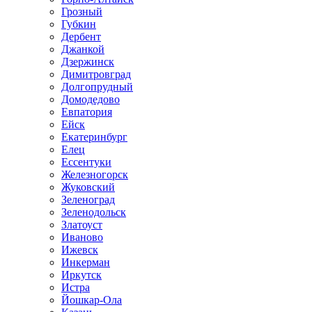
Грозный
Губкин
Дербент
Джанкой
Дзержинск
Димитровград
Долгопрудный
Домодедово
Евпатория
Ейск
Екатеринбург
Елец
Ессентуки
Железногорск
Жуковский
Зеленоград
Зеленодольск
Златоуст
Иваново
Ижевск
Инкерман
Иркутск
Истра
Йошкар-Ола