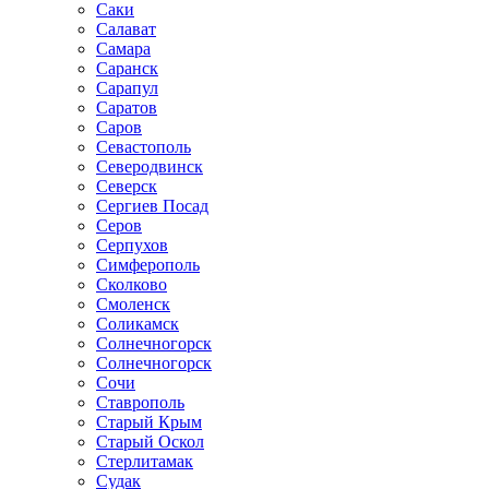
Саки
Салават
Самара
Саранск
Сарапул
Саратов
Саров
Севастополь
Северодвинск
Северск
Сергиев Посад
Серов
Серпухов
Симферополь
Сколково
Смоленск
Соликамск
Солнечногорск
Солнечногорск
Сочи
Ставрополь
Старый Крым
Старый Оскол
Стерлитамак
Судак