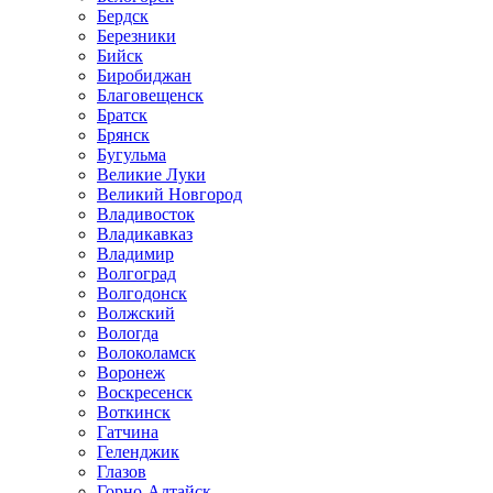
Бердск
Березники
Бийск
Биробиджан
Благовещенск
Братск
Брянск
Бугульма
Великие Луки
Великий Новгород
Владивосток
Владикавказ
Владимир
Волгоград
Волгодонск
Волжский
Вологда
Волоколамск
Воронеж
Воскресенск
Воткинск
Гатчина
Геленджик
Глазов
Горно-Алтайск