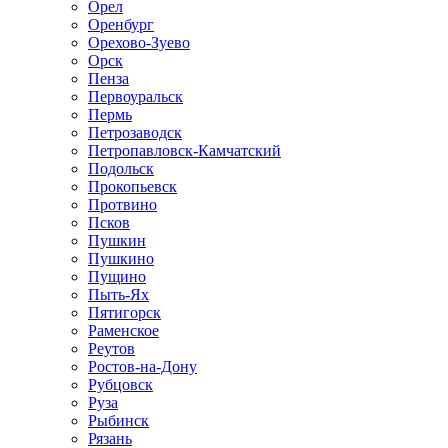
Орел
Оренбург
Орехово-Зуево
Орск
Пенза
Первоуральск
Пермь
Петрозаводск
Петропавловск-Камчатский
Подольск
Прокопьевск
Протвино
Псков
Пушкин
Пушкино
Пущино
Пыть-Ях
Пятигорск
Раменское
Реутов
Ростов-на-Дону
Рубцовск
Руза
Рыбинск
Рязань