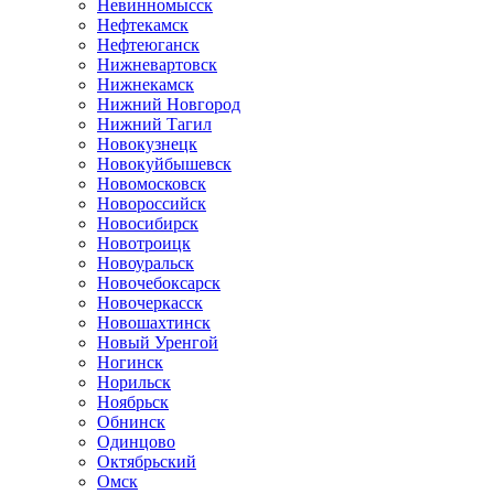
Невинномысск
Нефтекамск
Нефтеюганск
Нижневартовск
Нижнекамск
Нижний Новгород
Нижний Тагил
Новокузнецк
Новокуйбышевск
Новомосковск
Новороссийск
Новосибирск
Новотроицк
Новоуральск
Новочебоксарск
Новочеркасск
Новошахтинск
Новый Уренгой
Ногинск
Норильск
Ноябрьск
Обнинск
Одинцово
Октябрьский
Омск