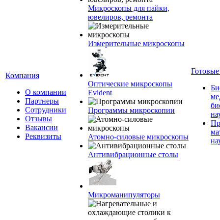
Микроскопы для пайки,
ювелиров, ремонта
Измерительные микроскопы
Готовые
Компания
Оптические микроскопы
Би
О компании
Evident
ме
Партнеры
би
Сотрудники
Программы микроскопии
на
Отзывы
Пр
Вакансии
ма
Реквизиты
Атомно-силовые микроскопы
на
Антивибрационные столы
Микроманипуляторы