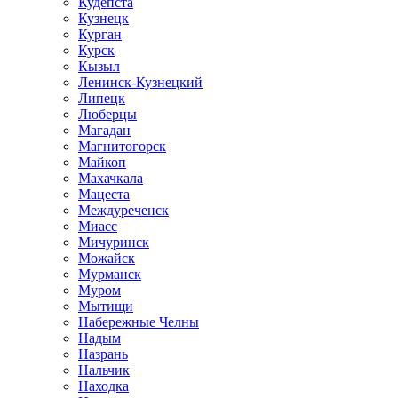
Кудепста
Кузнецк
Курган
Курск
Кызыл
Ленинск-Кузнецкий
Липецк
Люберцы
Магадан
Магнитогорск
Майкоп
Махачкала
Мацеста
Междуреченск
Миасс
Мичуринск
Можайск
Мурманск
Муром
Мытищи
Набережные Челны
Надым
Назрань
Нальчик
Находка