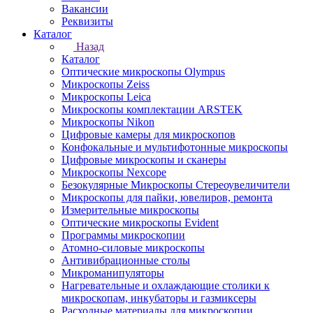
Вакансии
Реквизиты
Каталог
Назад
Каталог
Оптические микроскопы Olympus
Микроскопы Zeiss
Микроскопы Leica
Микроскопы комплектации ARSTEK
Микроскопы Nikon
Цифровые камеры для микроскопов
Конфокальные и мультифотонные микроскопы
Цифровые микроскопы и сканеры
Микроскопы Nexcope
Безокулярные Микроскопы Стереоувеличители
Микроскопы для пайки, ювелиров, ремонта
Измерительные микроскопы
Оптические микроскопы Evident
Программы микроскопии
Атомно-силовые микроскопы
Антивибрационные столы
Микроманипуляторы
Нагревательные и охлаждающие столики к
микроскопам, инкубаторы и газмиксеры
Расходные материалы для микроскопии