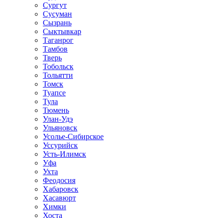
Сургут
Сусуман
Сызрань
Сыктывкар
Таганрог
Тамбов
Тверь
Тобольск
Тольятти
Томск
Туапсе
Тула
Тюмень
Улан-Удэ
Ульяновск
Усолье-Сибирское
Уссурийск
Усть-Илимск
Уфа
Ухта
Феодосия
Хабаровск
Хасавюрт
Химки
Хоста