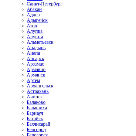
Санкт-Петербург
Абакан
Адлер
Адыгейск
Азов
Алупка
Алушта
Альметьевск
Анадырь
Анапа
Ангарск
Арзамас
Армавир
Армянск
Артём
Архангельск
Астрахань
Ачинск
Балаково
Балашиха
Барнаул
Батайск
Бахчисарай
Белгород
Белогорск