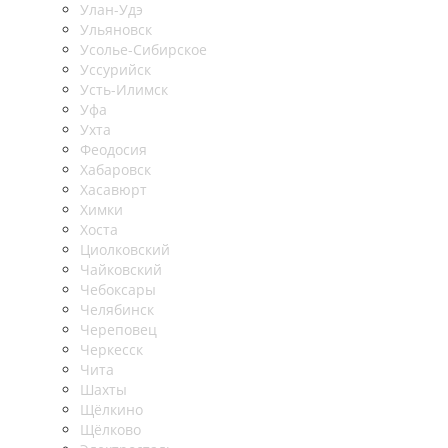
Улан-Удэ
Ульяновск
Усолье-Сибирское
Уссурийск
Усть-Илимск
Уфа
Ухта
Феодосия
Хабаровск
Хасавюрт
Химки
Хоста
Циолковский
Чайковский
Чебоксары
Челябинск
Череповец
Черкесск
Чита
Шахты
Щёлкино
Щёлково