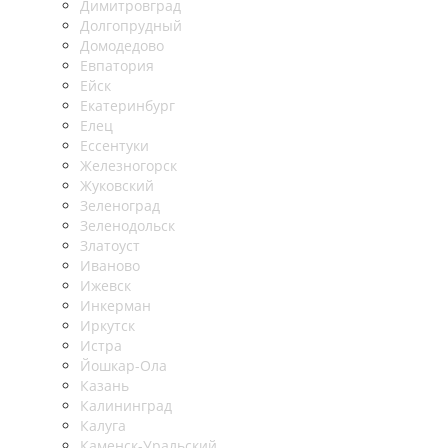
Димитровград
Долгопрудный
Домодедово
Евпатория
Ейск
Екатеринбург
Елец
Ессентуки
Железногорск
Жуковский
Зеленоград
Зеленодольск
Златоуст
Иваново
Ижевск
Инкерман
Иркутск
Истра
Йошкар-Ола
Казань
Калининград
Калуга
Каменск-Уральский