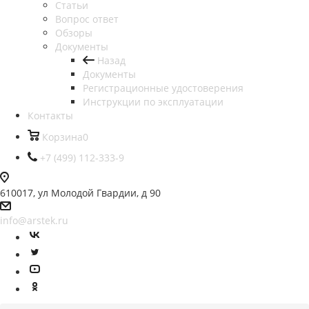
Статьи
Вопрос ответ
Обзоры
Документы
Назад
Документы
Регистрационные удостоверения
Инструкции по эксплуатации
Контакты
Корзина
0
+7 (499) 112-333-9
610017, ул Молодой Гвардии, д 90
info@arstek.ru