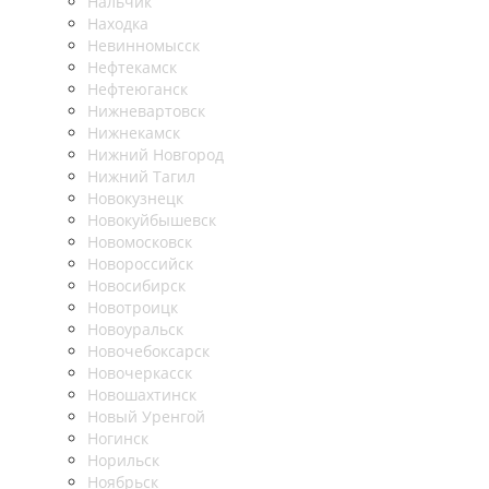
Нальчик
Находка
Невинномысск
Нефтекамск
Нефтеюганск
Нижневартовск
Нижнекамск
Нижний Новгород
Нижний Тагил
Новокузнецк
Новокуйбышевск
Новомосковск
Новороссийск
Новосибирск
Новотроицк
Новоуральск
Новочебоксарск
Новочеркасск
Новошахтинск
Новый Уренгой
Ногинск
Норильск
Ноябрьск