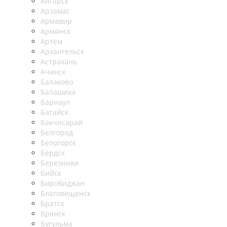
Ангарск
Арзамас
Армавир
Армянск
Артём
Архангельск
Астрахань
Ачинск
Балаково
Балашиха
Барнаул
Батайск
Бахчисарай
Белгород
Белогорск
Бердск
Березники
Бийск
Биробиджан
Благовещенск
Братск
Брянск
Бугульма