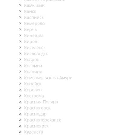
Камышин
Канск
Каспийск
Кемерово
Керчь
Кинешма
Киров
Киселёвск
Кисловодск
Ковров
Коломна
Колпино
Комсомольск-на-Амуре
Копейск
Королев
Кострома
Красная Поляна
Красногорск
Краснодар
Красноперекопск
Красноярск
Кудепста