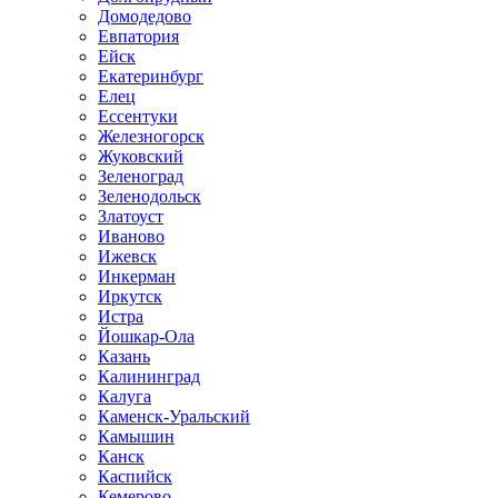
Домодедово
Евпатория
Ейск
Екатеринбург
Елец
Ессентуки
Железногорск
Жуковский
Зеленоград
Зеленодольск
Златоуст
Иваново
Ижевск
Инкерман
Иркутск
Истра
Йошкар-Ола
Казань
Калининград
Калуга
Каменск-Уральский
Камышин
Канск
Каспийск
Кемерово