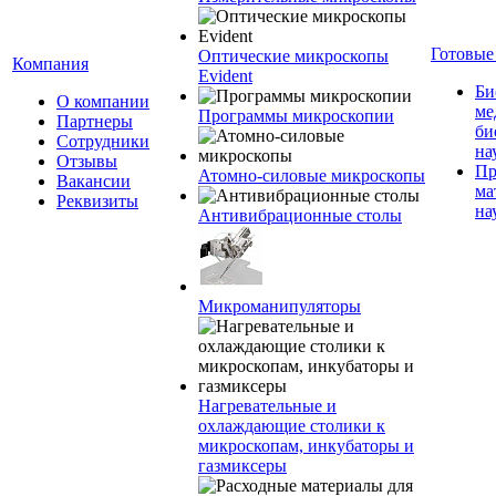
Готовые
Оптические микроскопы
Компания
Evident
Би
О компании
ме
Программы микроскопии
Партнеры
би
Сотрудники
на
Отзывы
Пр
Атомно-силовые микроскопы
Вакансии
ма
Реквизиты
на
Антивибрационные столы
Микроманипуляторы
Нагревательные и
охлаждающие столики к
микроскопам, инкубаторы и
газмиксеры