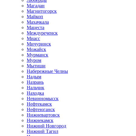
Люберцы
Магадан
Магнитогорск
Майкоп
Махачкала
Мацеста
Междуреченск
Миасс
Мичуринск
Можайск
Мурманск
Муром
Мытищи
Набережные Челны
Надым
Назрань
Нальчик
Находка
Невинномысск
Нефтекамск
Нефтеюганск
Нижневартовск
Нижнекамск
Нижний Новгород
Нижний Тагил