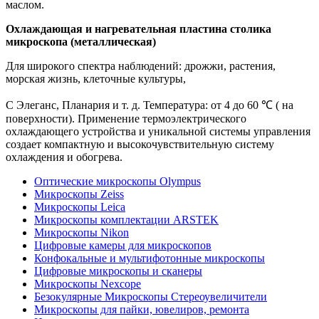
маслом.
Охлаждающая и нагревательная пластина столика
микроскопа (металлическая)
Для широкого спектра наблюдений: дрожжи, растения,
морская жизнь, клеточные культуры,
C Элеганс, Планария и т. д. Температура: от 4 до 60 ℃ ( на
поверхности). Применение термоэлектрического
охлаждающего устройства и уникальной системы управления
создает компактную и высокочувствительную систему
охлаждения и обогрева.
Оптические микроскопы Olympus
Микроскопы Zeiss
Микроскопы Leica
Микроскопы комплектации ARSTEK
Микроскопы Nikon
Цифровые камеры для микроскопов
Конфокальные и мультифотонные микроскопы
Цифровые микроскопы и сканеры
Микроскопы Nexcope
Безокулярные Микроскопы Стереоувеличители
Микроскопы для пайки, ювелиров, ремонта