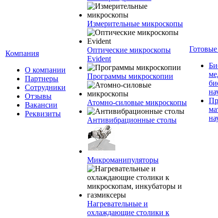
Измерительные микроскопы
Готовые
Оптические микроскопы
Компания
Evident
Би
О компании
ме
Программы микроскопии
Партнеры
би
Сотрудники
на
Отзывы
Пр
Атомно-силовые микроскопы
Вакансии
ма
Реквизиты
на
Антивибрационные столы
Микроманипуляторы
Нагревательные и
охлаждающие столики к