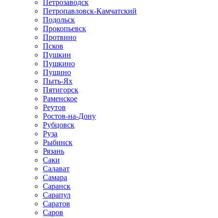
Петрозаводск
Петропавловск-Камчатский
Подольск
Прокопьевск
Протвино
Псков
Пушкин
Пушкино
Пущино
Пыть-Ях
Пятигорск
Раменское
Реутов
Ростов-на-Дону
Рубцовск
Руза
Рыбинск
Рязань
Саки
Салават
Самара
Саранск
Сарапул
Саратов
Саров