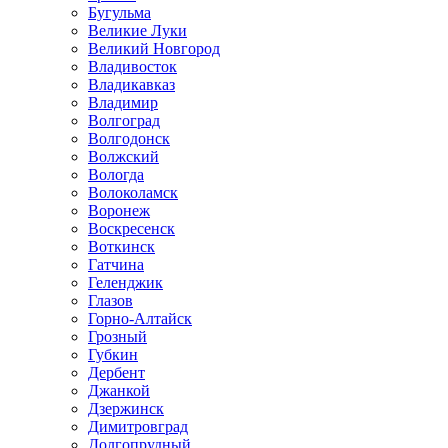
Бугульма
Великие Луки
Великий Новгород
Владивосток
Владикавказ
Владимир
Волгоград
Волгодонск
Волжский
Вологда
Волоколамск
Воронеж
Воскресенск
Воткинск
Гатчина
Геленджик
Глазов
Горно-Алтайск
Грозный
Губкин
Дербент
Джанкой
Дзержинск
Димитровград
Долгопрудный