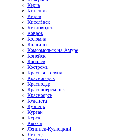
Керчь
Кинешма
Киров
Киселёвск
Кисловодск
Ковров
Коломна
Колпино
Комсомольск-на-Амуре
Копейск
Королев
Кострома
Красная Поляна
Красногорск
Краснодар
Красноперекопск
Красноярск
Кудепста
Кузнецк
Курган
Курск
Кызыл
Ленинск-Кузнецкий
Липецк