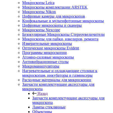
Микроскопы Leica
Микроскопы комплектации ARSTEK
Микроскопы Nikon
Цифровые камеры для микроскопов
Конфокальные и мультифотонные микроскопы
Цифровые микроскопы и сканеры
Микроскопы Nexcope
Безокулярные Микроскопы Стереоувеличители
Микроскопы для пайки, ювелиров, ремонта
Измерительные микроскопы
Оптические микроскопы Evident
Программы микроскопии
Атомно-силовые микроскопы
Антивибрационные столы
Микроманипуляторы
Нагревательные и охлаждающие столики к
микроскопам, инкубаторы и газмиксеры
Расходные материалы для микроскопии
Запчасти комплектующие аксессуары для
микроскопа
Назад
Запчасти комплектующие аксессуары для
микроскопа
Лампы стеклянные
Объективы