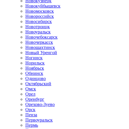
Новокузнецк
Новокуйбышевск
Новомосковск
Новороссийск
Новосибирск
Новотроицк
Новоуральск
Новочебоксарск
Новочеркасск
Новошахтинск
Новый Уренгой
Ногинск
Норильск
Ноябрьск
Обнинск
Одинцово
Октябрьский
Омск
Орел
Оренбург
Орехово-Зуево
Орск
Пенза
Первоуральск
Пермь