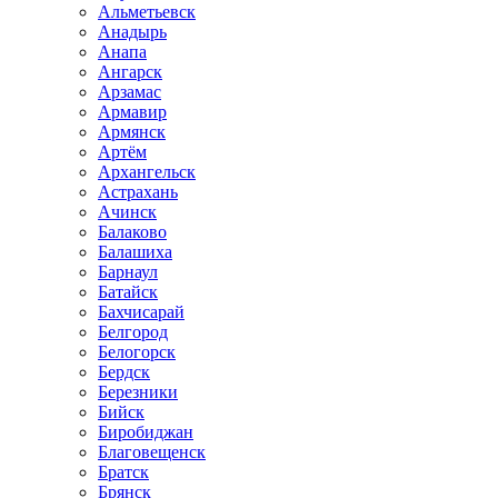
Альметьевск
Анадырь
Анапа
Ангарск
Арзамас
Армавир
Армянск
Артём
Архангельск
Астрахань
Ачинск
Балаково
Балашиха
Барнаул
Батайск
Бахчисарай
Белгород
Белогорск
Бердск
Березники
Бийск
Биробиджан
Благовещенск
Братск
Брянск