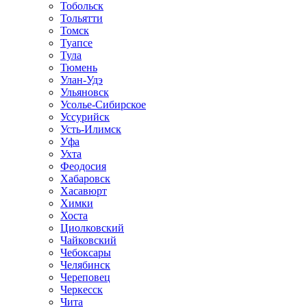
Тобольск
Тольятти
Томск
Туапсе
Тула
Тюмень
Улан-Удэ
Ульяновск
Усолье-Сибирское
Уссурийск
Усть-Илимск
Уфа
Ухта
Феодосия
Хабаровск
Хасавюрт
Химки
Хоста
Циолковский
Чайковский
Чебоксары
Челябинск
Череповец
Черкесск
Чита