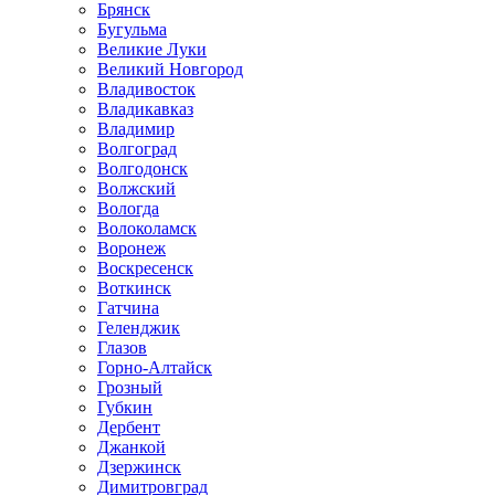
Брянск
Бугульма
Великие Луки
Великий Новгород
Владивосток
Владикавказ
Владимир
Волгоград
Волгодонск
Волжский
Вологда
Волоколамск
Воронеж
Воскресенск
Воткинск
Гатчина
Геленджик
Глазов
Горно-Алтайск
Грозный
Губкин
Дербент
Джанкой
Дзержинск
Димитровград