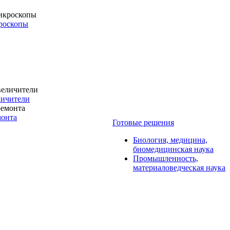
роскопы
личители
монта
Готовые решения
Биология, медицина,
биомедицинская наука
Промышленность,
материаловедческая наука