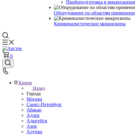
Пробоподготовка в микроскопии
Оборудование по областям применени
Криминалистические микроскопы
0
Киров
Назад
Города
Москва
Санкт-Петербург
Абакан
Адлер
Адыгейск
Азов
Алупка