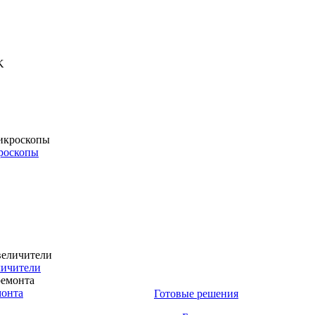
роскопы
личители
монта
Готовые решения