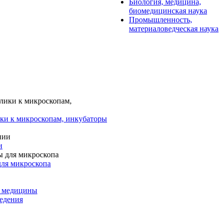
Биология, медицина,
биомедицинская наука
Промышленность,
материаловедческая наука
ки к микроскопам, инкубаторы
и
для микроскопа
и медицины
едения