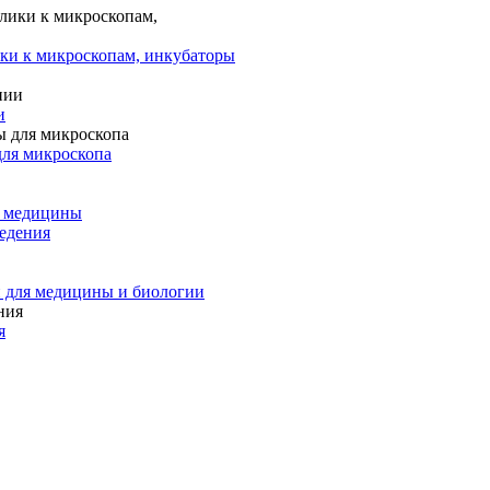
ки к микроскопам, инкубаторы
и
для микроскопа
и медицины
едения
 для медицины и биологии
я