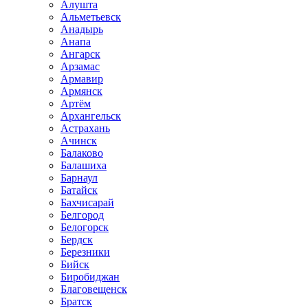
Алушта
Альметьевск
Анадырь
Анапа
Ангарск
Арзамас
Армавир
Армянск
Артём
Архангельск
Астрахань
Ачинск
Балаково
Балашиха
Барнаул
Батайск
Бахчисарай
Белгород
Белогорск
Бердск
Березники
Бийск
Биробиджан
Благовещенск
Братск