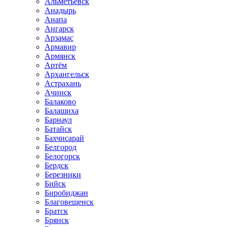
Альметьевск
Анадырь
Анапа
Ангарск
Арзамас
Армавир
Армянск
Артём
Архангельск
Астрахань
Ачинск
Балаково
Балашиха
Барнаул
Батайск
Бахчисарай
Белгород
Белогорск
Бердск
Березники
Бийск
Биробиджан
Благовещенск
Братск
Брянск