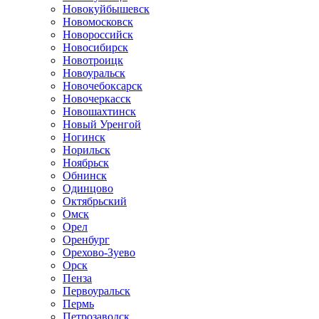
Новокуйбышевск
Новомосковск
Новороссийск
Новосибирск
Новотроицк
Новоуральск
Новочебоксарск
Новочеркасск
Новошахтинск
Новый Уренгой
Ногинск
Норильск
Ноябрьск
Обнинск
Одинцово
Октябрьский
Омск
Орел
Оренбург
Орехово-Зуево
Орск
Пенза
Первоуральск
Пермь
Петрозаводск