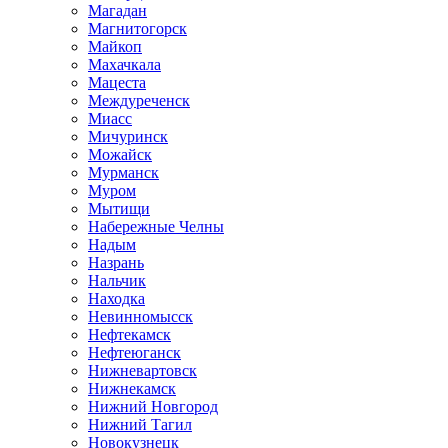
Магадан
Магнитогорск
Майкоп
Махачкала
Мацеста
Междуреченск
Миасс
Мичуринск
Можайск
Мурманск
Муром
Мытищи
Набережные Челны
Надым
Назрань
Нальчик
Находка
Невинномысск
Нефтекамск
Нефтеюганск
Нижневартовск
Нижнекамск
Нижний Новгород
Нижний Тагил
Новокузнецк