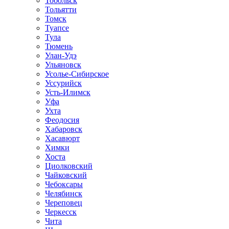
Тобольск
Тольятти
Томск
Туапсе
Тула
Тюмень
Улан-Удэ
Ульяновск
Усолье-Сибирское
Уссурийск
Усть-Илимск
Уфа
Ухта
Феодосия
Хабаровск
Хасавюрт
Химки
Хоста
Циолковский
Чайковский
Чебоксары
Челябинск
Череповец
Черкесск
Чита