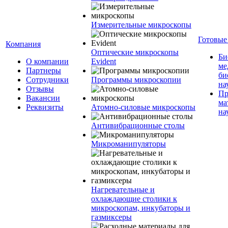
Измерительные микроскопы
Готовые
Компания
Оптические микроскопы
Би
О компании
Evident
ме
Партнеры
би
Сотрудники
Программы микроскопии
на
Отзывы
Пр
Вакансии
ма
Реквизиты
Атомно-силовые микроскопы
на
Антивибрационные столы
Микроманипуляторы
Нагревательные и
охлаждающие столики к
микроскопам, инкубаторы и
газмиксеры