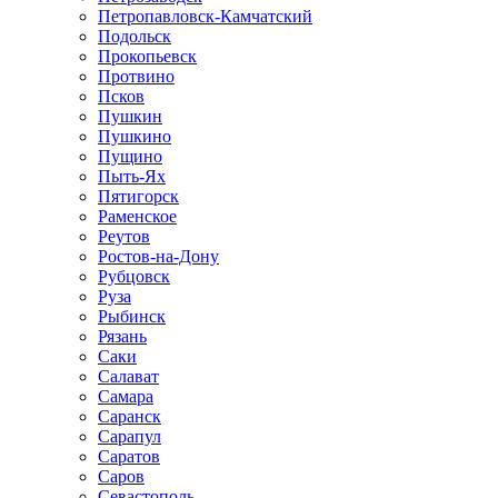
Петропавловск-Камчатский
Подольск
Прокопьевск
Протвино
Псков
Пушкин
Пушкино
Пущино
Пыть-Ях
Пятигорск
Раменское
Реутов
Ростов-на-Дону
Рубцовск
Руза
Рыбинск
Рязань
Саки
Салават
Самара
Саранск
Сарапул
Саратов
Саров
Севастополь