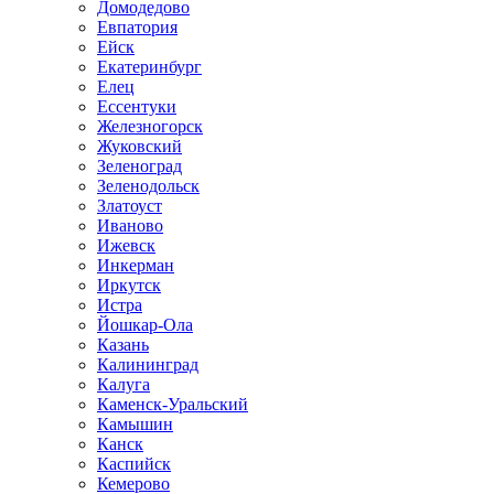
Домодедово
Евпатория
Ейск
Екатеринбург
Елец
Ессентуки
Железногорск
Жуковский
Зеленоград
Зеленодольск
Златоуст
Иваново
Ижевск
Инкерман
Иркутск
Истра
Йошкар-Ола
Казань
Калининград
Калуга
Каменск-Уральский
Камышин
Канск
Каспийск
Кемерово