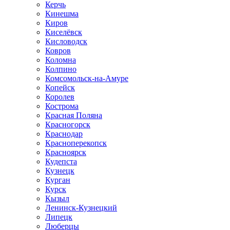
Керчь
Кинешма
Киров
Киселёвск
Кисловодск
Ковров
Коломна
Колпино
Комсомольск-на-Амуре
Копейск
Королев
Кострома
Красная Поляна
Красногорск
Краснодар
Красноперекопск
Красноярск
Кудепста
Кузнецк
Курган
Курск
Кызыл
Ленинск-Кузнецкий
Липецк
Люберцы