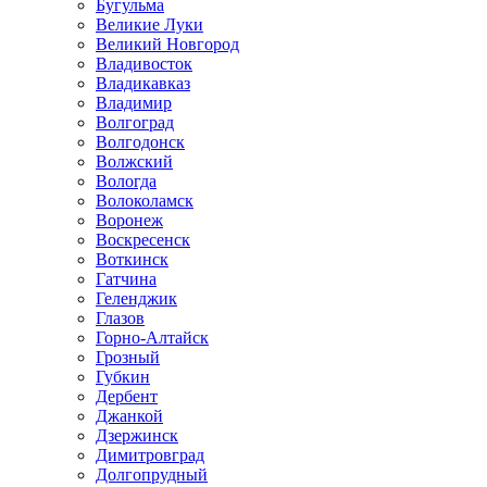
Бугульма
Великие Луки
Великий Новгород
Владивосток
Владикавказ
Владимир
Волгоград
Волгодонск
Волжский
Вологда
Волоколамск
Воронеж
Воскресенск
Воткинск
Гатчина
Геленджик
Глазов
Горно-Алтайск
Грозный
Губкин
Дербент
Джанкой
Дзержинск
Димитровград
Долгопрудный