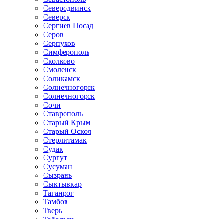
Северодвинск
Северск
Сергиев Посад
Серов
Серпухов
Симферополь
Сколково
Смоленск
Соликамск
Солнечногорск
Солнечногорск
Сочи
Ставрополь
Старый Крым
Старый Оскол
Стерлитамак
Судак
Сургут
Сусуман
Сызрань
Сыктывкар
Таганрог
Тамбов
Тверь