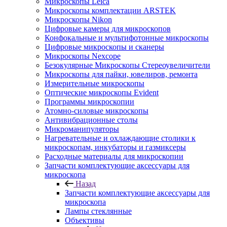
Микроскопы Leica
Микроскопы комплектации ARSTEK
Микроскопы Nikon
Цифровые камеры для микроскопов
Конфокальные и мультифотонные микроскопы
Цифровые микроскопы и сканеры
Микроскопы Nexcope
Безокулярные Микроскопы Стереоувеличители
Микроскопы для пайки, ювелиров, ремонта
Измерительные микроскопы
Оптические микроскопы Evident
Программы микроскопии
Атомно-силовые микроскопы
Антивибрационные столы
Микроманипуляторы
Нагревательные и охлаждающие столики к
микроскопам, инкубаторы и газмиксеры
Расходные материалы для микроскопии
Запчасти комплектующие аксессуары для
микроскопа
Назад
Запчасти комплектующие аксессуары для
микроскопа
Лампы стеклянные
Объективы