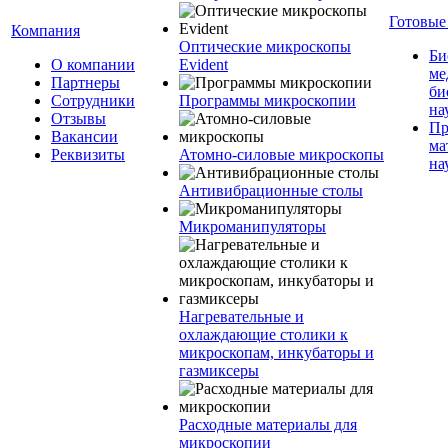
Готовые
Компания
Оптические микроскопы
Би
О компании
Evident
ме
Партнеры
би
Сотрудники
Программы микроскопии
на
Отзывы
Пр
Вакансии
ма
Реквизиты
Атомно-силовые микроскопы
на
Антивибрационные столы
Микроманипуляторы
Нагревательные и
охлаждающие столики к
микроскопам, инкубаторы и
газмиксеры
Расходные материалы для
микроскопии