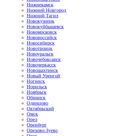
Нижнекамск
Нижний Новгород
Нижний Тагил
Новокузнецк
Новокуйбышевск
Новомосковск
Новороссийск
Новосибирск
Новотроицк
Новоуральск
Новочебоксарск
Новочеркасск
Новошахтинск
Новый Уренгой
Ногинск
Норильск
Ноябрьск
Обнинск
Одинцово
Октябрьский
Омск
Орел
Оренбург
Орехово-Зуево
Орск