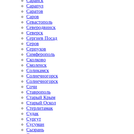
Саранск
Сарапул
Саратов
Саров
Севастополь
Северодвинск
Северск
Сергиев Посад
Серов
Серпухов
Симферополь
Сколково
Смоленск
Соликамск
Солнечногорск
Солнечногорск
Сочи
Ставрополь
Старый Крым
Старый Оскол
Стерлитамак
Судак
Сургут
Сусуман
Сызрань