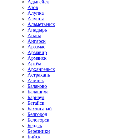
Адыгейск
Азов
Алупка
Алушта
Альметьевск
Анадырь
Анапа
Ангарск
Арзамас
Армавир
Армянск
Артём
Архангельск
Астрахань
Ачинск
Балаково
Балашиха
Барнаул
Батайск
Бахчисарай
Белгород
Белогорск
Бердск
Березники
Бийск