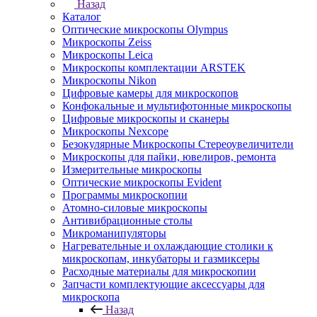
Назад
Каталог
Оптические микроскопы Olympus
Микроскопы Zeiss
Микроскопы Leica
Микроскопы комплектации ARSTEK
Микроскопы Nikon
Цифровые камеры для микроскопов
Конфокальные и мультифотонные микроскопы
Цифровые микроскопы и сканеры
Микроскопы Nexcope
Безокулярные Микроскопы Стереоувеличители
Микроскопы для пайки, ювелиров, ремонта
Измерительные микроскопы
Оптические микроскопы Evident
Программы микроскопии
Атомно-силовые микроскопы
Антивибрационные столы
Микроманипуляторы
Нагревательные и охлаждающие столики к
микроскопам, инкубаторы и газмиксеры
Расходные материалы для микроскопии
Запчасти комплектующие аксессуары для
микроскопа
Назад