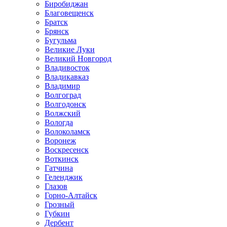
Биробиджан
Благовещенск
Братск
Брянск
Бугульма
Великие Луки
Великий Новгород
Владивосток
Владикавказ
Владимир
Волгоград
Волгодонск
Волжский
Вологда
Волоколамск
Воронеж
Воскресенск
Воткинск
Гатчина
Геленджик
Глазов
Горно-Алтайск
Грозный
Губкин
Дербент