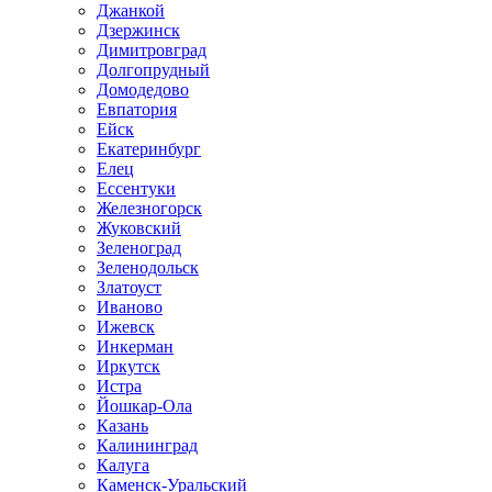
Джанкой
Дзержинск
Димитровград
Долгопрудный
Домодедово
Евпатория
Ейск
Екатеринбург
Елец
Ессентуки
Железногорск
Жуковский
Зеленоград
Зеленодольск
Златоуст
Иваново
Ижевск
Инкерман
Иркутск
Истра
Йошкар-Ола
Казань
Калининград
Калуга
Каменск-Уральский