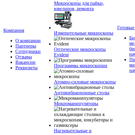
Микроскопы для пайки,
ювелиров, ремонта
Готовые
Компания
Измерительные микроскопы
Би
О компании
ме
Партнеры
би
Оптические микроскопы
Сотрудники
на
Evident
Отзывы
Пр
Вакансии
ма
Программы микроскопии
Реквизиты
на
Атомно-силовые микроскопы
Антивибрационные столы
Микроманипуляторы
Нагревательные и