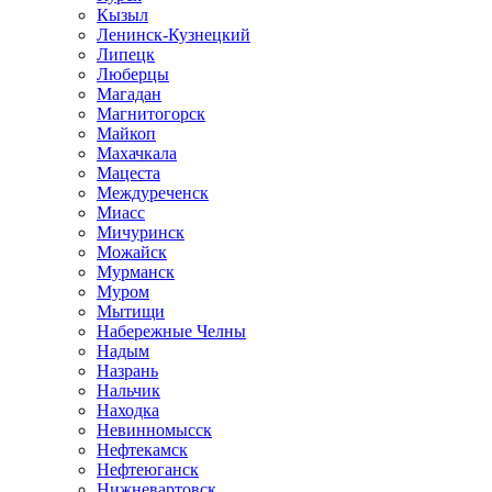
Кызыл
Ленинск-Кузнецкий
Липецк
Люберцы
Магадан
Магнитогорск
Майкоп
Махачкала
Мацеста
Междуреченск
Миасс
Мичуринск
Можайск
Мурманск
Муром
Мытищи
Набережные Челны
Надым
Назрань
Нальчик
Находка
Невинномысск
Нефтекамск
Нефтеюганск
Нижневартовск