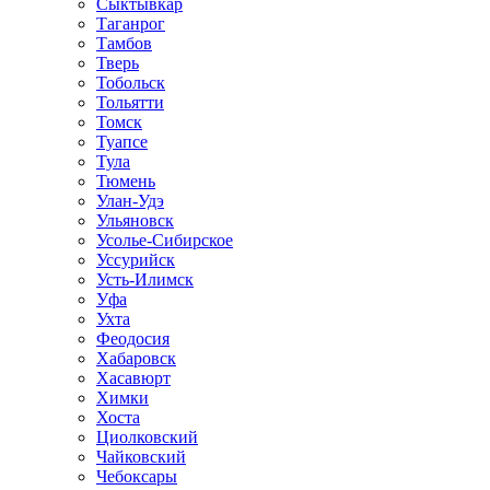
Сыктывкар
Таганрог
Тамбов
Тверь
Тобольск
Тольятти
Томск
Туапсе
Тула
Тюмень
Улан-Удэ
Ульяновск
Усолье-Сибирское
Уссурийск
Усть-Илимск
Уфа
Ухта
Феодосия
Хабаровск
Хасавюрт
Химки
Хоста
Циолковский
Чайковский
Чебоксары