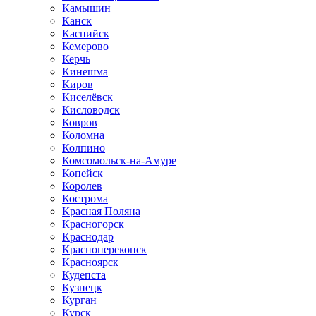
Камышин
Канск
Каспийск
Кемерово
Керчь
Кинешма
Киров
Киселёвск
Кисловодск
Ковров
Коломна
Колпино
Комсомольск-на-Амуре
Копейск
Королев
Кострома
Красная Поляна
Красногорск
Краснодар
Красноперекопск
Красноярск
Кудепста
Кузнецк
Курган
Курск