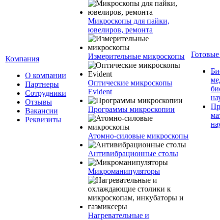
Микроскопы для пайки,
ювелиров, ремонта
Готовые
Измерительные микроскопы
Компания
Би
О компании
ме
Оптические микроскопы
Партнеры
би
Evident
Сотрудники
на
Отзывы
Пр
Программы микроскопии
Вакансии
ма
Реквизиты
на
Атомно-силовые микроскопы
Антивибрационные столы
Микроманипуляторы
Нагревательные и