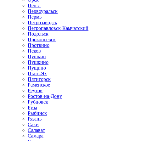
Пенза
Первоуральск
Пермь
Петрозаводск
Петропавловск-Камчатский
Подольск
Прокопьевск
Протвино
Псков
Пушкин
Пушкино
Пущино
Пыть-Ях
Пятигорск
Раменское
Реутов
Ростов-на-Дону
Рубцовск
Руза
Рыбинск
Рязань
Саки
Салават
Самара